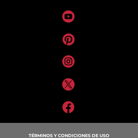





TÉRMINOS Y CONDICIONES DE USO