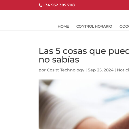
+34 952 385 708
HOME
CONTROL HORARIO
ODO
Las 5 cosas que pued
no sabías
por
Cositt Technology
|
Sep 25, 2024
|
Notic