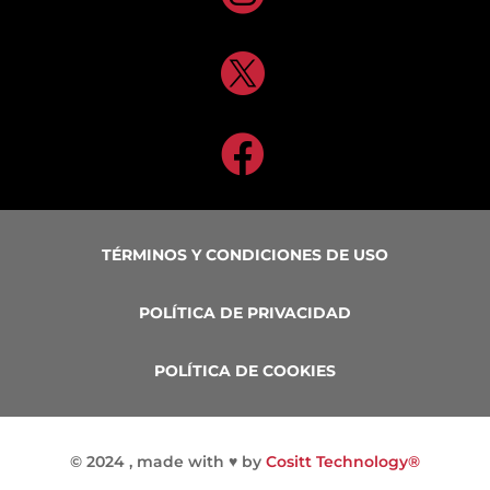


TÉRMINOS Y CONDICIONES DE USO
POLÍTICA DE PRIVACIDAD
POLÍTICA DE COOKIES
©
2024 , made with
♥
by
Cositt Technology®