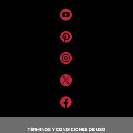





TÉRMINOS Y CONDICIONES DE USO