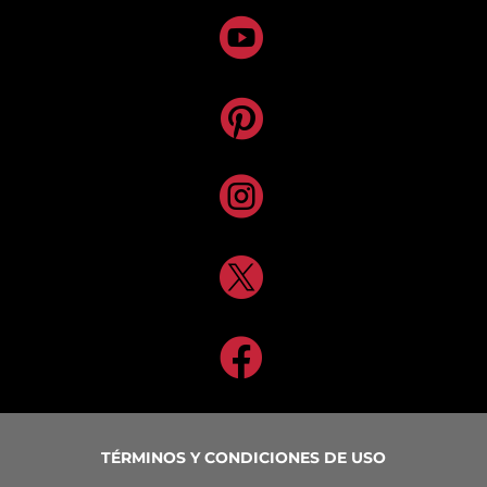





TÉRMINOS Y CONDICIONES DE USO