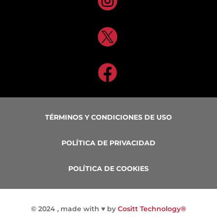



TÉRMINOS Y CONDICIONES DE USO
POLÍTICA DE PRIVACIDAD
POLÍTICA DE COOKIES
©
2024 , made with
♥
by
Cositt Technology®